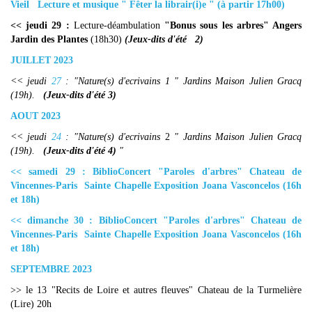
Vieil Lecture et musique " Fêter la librair(i)e " (à partir 17h00)
<< jeudi 29 :
Lecture-déambulation
"Bonus sous les arbres" Angers
Jardin des Plantes
(18h30)
(Jeux-dits d'été
2)
JUILLET 2023
<< jeudi
27
: "Nature(s) d'ecrivains 1 " Jardins Maison Julien Gracq
(19h).
(Jeux-dits d'ét
é 3)
AOUT 2023
<< jeudi
24
: "Nature(s) d'ecrivains
2
" Jardins Maison Julien Gracq
(19h).
(Jeux-dits d'ét
é 4)
"
<< samedi 29 : BiblioConcert "Paroles d'arbres" Chateau de
Vincennes-Paris Sainte Chapelle Exposition Joana Vasconcelos (16h
et 18h)
<< dimanche 30 : BiblioConcert "Paroles d'arbres" Chateau de
Vincennes-Paris Sainte Chapelle Exposition Joana Vasconcelos (16h
et 18h)
SEPTEMBRE 2023
>> le 13 "Recits de Loire et autres fleuves" Chateau de la Turmelière
(Lire) 20h