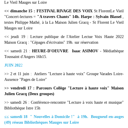
Le Vieil Mauges sur Loire
<< dimanche 15 : FESTIVAL RIVAGE DES VOIX
St FlorentLe Vieil
"Concert-lectures =
"A travers Chants" 14h. Harpe : Sylvain Blassel
,
textes Philippe Mathé, à la La Maison Julien Gracq - St Florent Le Vieil
Mauges sur Loire
<< jeudi 19 : Lecture publique de l'Atelier Lectue Voix Haute 2022
Maison Gracq : "Cépages d'écrivains" 19h. sur réservation
<< samedi 21 :
HEURE-D'OEUVRE Isaac ASIMOV
- Médiathèque
Toussaint d'Angers 16h15.
JUIN 202
2
>> 2 et 11 juin : Ateliers "Lecture à haute voix" Groupe Varades Loire-
Auxence "Pages de Loire"
>> vendredi 17 : Parcours Collège "Lecture à haute voix" Maison
Julien Gracq (Deux groupes)
>> samedi 26 : Conférence-rencontre "Lecture à voix haute et musique"
Bibliothèque Istre 15h
≤≤ samedi 18 " Nouvelles à Domicile !" à 19h. Bougneuf-en-auges
(49) réseau Bibliothèques Mauges sur Loire