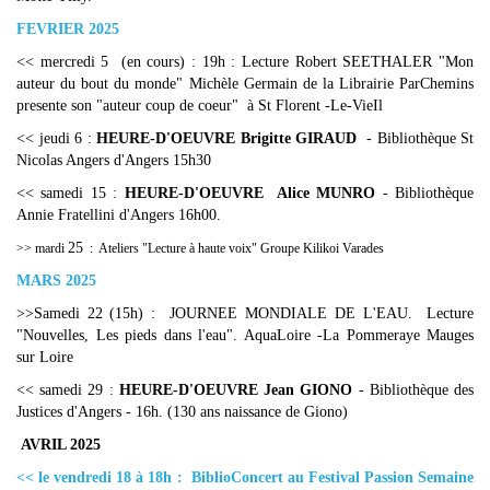
FEVRIER 2025
<< mercredi 5 (en cours) : 19h : Lecture Robert SEETHALER "Mon
auteur du bout du monde" Michèle Germain de la Librairie ParChemins
presente son "auteur coup de coeur" à St Florent -Le-VieIl
<< jeudi 6 :
HEURE-D'OEUVRE Brigitte GIRAUD
- Bibliothèque St
Nicolas Angers d'Angers 15h30
<< samedi 15 :
HEURE-D'OEUVRE Alice MUNRO
- Bibliothèque
Annie Fratellini d'Angers 16h00.
25
>> mardi
: Ateliers "Lecture à haute voix" Groupe Kilikoi Varades
MARS 2025
>>Samedi 22 (15h) : JOURNEE MONDIALE DE L'EAU. Lecture
"Nouvelles, Les pieds dans l'eau". AquaLoire -La Pommeraye Mauges
sur Loire
<< samedi 29 :
HEURE-D'OEUVRE Jean GIONO
- Bibliothèque des
Justices d'Angers - 16h. (130 ans naissance de Giono)
AVRIL 2025
<< le vendredi 18 à 18h : BiblioConcert au Festival Passion Semaine