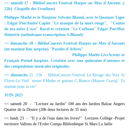
<< samedi 17 : BiblioConcert Festival Harpes au Max d'Ancenis .(
22h) Chapelle des Ursulines)
Philippe Mathé et le Harpiste Sylvain Blassel, avec le Quatuor Liger
: Edgar Poe/André Caplet "Le masque de la mort rouge", "Contes
de ma mère L'oye" Ravel et création "Le Corbeau" Edgar Poe/Max
Heinrich (mélodrame transcription S.Blassel)
<< dimanche 18 : BiblioConcert Festival Harpes au Max d'Ancenis
(en matinee lieu surprise) "Paroles d'Arbres"
Philippe Mathé LivrActeur et
François Pernel harpiste. Création avec une quinzaine d'auteurs et
des compositions musicales originales.
<< dimanche
25 :15h : BiblioConcert Festival Le Rivage des Voix St
Floret-Le-Vieil textes P.Mathe et guitare G.Bianco (Maison Gracq)" Ta
maman pour la vie"
JUIN 2025
<< samedi 20 - "Lecture au Jardin" 100 ans des Jardins Balzac Angers
Quatier de la Doutre (20h deux lectures de 35 mn)
<< lundi 23 - "Il y a de l'eau dans les livres!" Lectures Collège -Projet
territoire Vallons de l'Erdre Compa Bibliothèque St Mars La Jaille