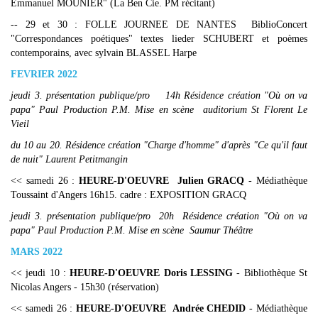
Emmanuel MOUNIER" (La Ben Cie. PM récitant)
-- 29 et 30 : FOLLE JOURNEE DE NANTES BiblioConcert
"Correspondances poétiques" textes lieder SCHUBERT et poèmes
contemporains, avec sylvain BLASSEL Harpe
FEVRIER 2022
jeudi 3. présentation publique/pro 14h Résidence création "Où on va
papa" Paul Production P.M. Mise en scène auditorium St Florent Le
Vieil
du 10 au 20. Résidence création "Charge d'homme" d'après "Ce qu'il faut
de nuit" Laurent Petitmangin
<< samedi 26 :
HEURE-D'OEUVRE Julien GRACQ
- Médiathèque
Toussaint d'Angers 16h15. cadre : EXPOSITION GRACQ
jeudi 3. présentation publique/pro 20h Résidence création "Où on va
papa" Paul Production P.M. Mise en scène Saumur Théâtre
MARS 2022
<< jeudi 10 :
HEURE-D'OEUVRE Doris LESSING
- Bibliothèque St
Nicolas Angers - 15h30 (réservation)
<< samedi 26 :
HEURE-D'OEUVRE Andrée CHEDID
- Médiathèque