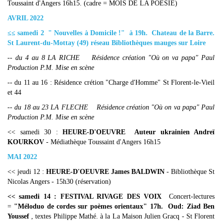
Toussaint d'Angers 16h15. (cadre = MOIS DE LA POESIE)
AVRIL 2022
≤≤ samedi 2 " Nouvelles à Domicile !" à 19h. Chateau de la Barre.
St Laurent-du-Mottay (49) réseau Bibliothèques mauges sur Loire
-- du 4 au 8 LA RICHE Résidence création "Où on va papa" Paul
Production P.M. Mise en scène
-- du 11 au 16 : Résidence crétion "Charge d'Homme" St Florent-le-Vieil
et 44
-- du 18 au 23 LA FLECHE Résidence création "Où on va papa" Paul
Production P.M. Mise en scène
<< samedi 30 :
HEURE-D'OEUVRE Auteur ukrainien Andreï
KOURKOV
- Médiathèque Toussaint d'Angers 16h15
MAI 2022
<< jeudi 12 :
HEURE-D'OEUVRE James BALDWIN
- Bibliothèque St
Nicolas Angers - 15h30 (réservation)
<< samedi 14 : FESTIVAL RIVAGE DES VOIX
Concert-lectures
=
"Méloduo de cordes sur poèmes orientaux" 17h. Oud: Ziad Ben
Youssef
, textes Philippe Mathé. à la La Maison Julien Gracq - St Florent