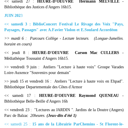
<< samedi 27 :
HEURE-D'OEUVRE Hermann MELVILLE
-
Bibliothèque des Justices d'Angers 16h15.
JUIN 202
3
<< samedi 3 : BiblioConcert Festival Le Rivage des Voix "Pays,
Paysages, Passages" avec A.Favier Violon et E.Soulard Accordéon
>> mardi 6 : Parcours Collège - Lecture lecteurs. (Longue-Jumelles.
horaire en cours)
<< jeudi 8 :
HEURE-D'OEUVRE Carson Mac CULLERS
-
Médiathèque Toussaint d'Angers 16h15.
>> vendredi 9 juin : Ateliers "Lecture à haute voix" Groupe Varades
Loire-Auxence "Souvenirs pour demain"
>> jeudi 15 et vendredi 16 : Ateliers "Lecture à haute voix en Ehpad".
Bibliothèque Departementale des Côtes d'Armor
<< samedi 17 :
HEURE-D'OEUVRE Raymond QUENEAU
-
Bibliothèque Belle-Beille d'Angers 16h
<< vendredi 23 : "Lectures au JARDIN ". Jardins de la Doutre (Angers)
Parc de Balzac
20heures.
(Jeux-dits d'ét
é 1)
<< samedi 25 :
15 ans de la Librairie ParChemins - St Florent-le-