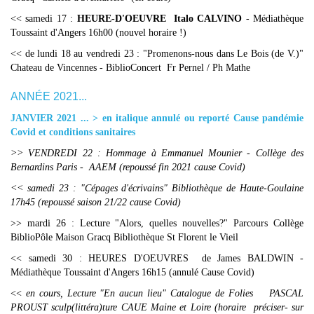
<< samedi 17 :
HEURE-D'OEUVRE Italo CALVINO
- Médiathèque
Toussaint d'Angers 16h00 (nouvel horaire !)
<< de lundi 18 au vendredi 23 : "Promenons-nous dans Le Bois (de V.)"
Chateau de Vincennes - BiblioConcert Fr Pernel / Ph Mathe
ANNÉE 2021...
JANVIER 2021 ... > en italique annulé ou reporté Cause pandémie
Covid et conditions sanitaires
>> VENDREDI 22 : Hommage à Emmanuel Mounier - Collège des
Bernardins Paris - AAEM (repoussé fin 2021 cause Covid)
<< samedi 23 : "Cépages d'écrivains" Bibliothèque de Haute-Goulaine
17h45 (repoussé saison 21/22 cause Covid)
>> mardi 26 : Lecture "Alors, quelles nouvelles?" Parcours Collège
BiblioPôle Maison Gracq Bibliothèque St Florent le Vieil
<< samedi 30 : HEURES D'OEUVRES de James BALDWIN -
Médiathèque Toussaint d'Angers 16h15 (annulé Cause Covid)
<<
en cours, Lecture "En aucun lieu" Catalogue de Folies PASCAL
PROUST sculp(littéra)ture CAUE Maine et Loire (horaire préciser- sur