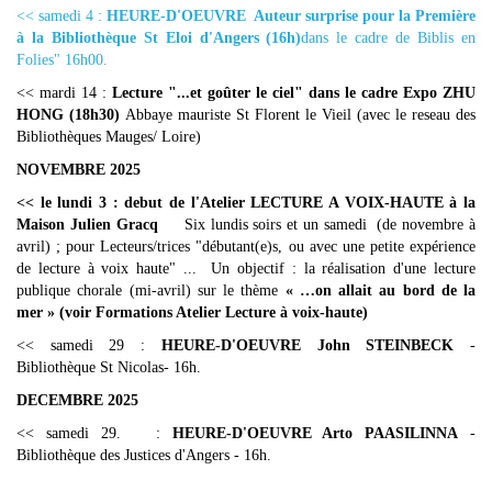
<< samedi 4 :
HEURE-D'OEUVRE Auteur surprise pour la Première
à la Bibliothèque St Eloi d'Angers (16h)
dans le cadre de Biblis en
Folies"
16h00.
<< mardi 14 :
Lecture "...et goûter le ciel" dans le cadre Expo ZHU
HONG (18h30)
Abbaye mauriste St Florent le Vieil (avec le reseau des
Bibliothèques Mauges/ Loire)
NOVEMBRE 2025
<< le lundi 3 : debut de l'Atelier LECTURE A VOIX-HAUTE à la
Maison Julien Gracq
Six lundis soirs et un samedi (de novembre à
avril) ; pour Lecteurs/trices "débutant(e)s, ou avec une petite expérience
de lecture à voix haute" ... Un objectif : la réalisation d'une lecture
publique chorale (mi-avril) sur le thème
« …on allait au bord de la
mer » (voir Formations Atelier Lecture à voix-haute)
<< samedi 29 :
HEURE-D'OEUVRE John STEINBECK
-
Bibliothèque St Nicolas- 16h.
DECEMBRE 2025
<< samedi 29. :
HEURE-D'OEUVRE Arto PAASILINNA
-
Bibliothèque des Justices d'Angers - 16h.
_____________________________________________________________