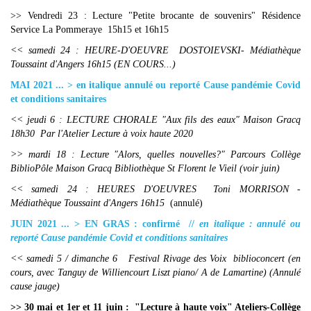
>> Vendredi 23 : Lecture "Petite brocante de souvenirs" Résidence
Service La Pommeraye 15h15 et 16h15
<< samedi 24 : HEURE-D'OEUVRE DOSTOIEVSKI- Médiathèque
Toussaint d'Angers 16h15 (EN COURS...)
MAI 2021 ... > en italique annulé ou reporté Cause pandémie Covid
et conditions sanitaires
<< jeudi 6 : LECTURE CHORALE "Aux fils des eaux" Maison Gracq
18h30 Par l'Atelier Lecture à voix haute 2020
>> mardi 18 : Lecture "Alors, quelles nouvelles?" Parcours Collège
BiblioPôle Maison Gracq Bibliothèque St Florent le Vieil (voir juin)
<< samedi 24 : HEURES D'OEUVRES Toni MORRISON -
Médiathèque Toussaint d'Angers 16h15
(annulé)
JUIN 2021 ... > EN GRAS : confirmé //
en italique : annulé ou
reporté Cause pandémie Covid et conditions sanitaires
<< samedi 5 / dimanche 6 Festival Rivage des Voix biblioconcert (en
cours, avec Tanguy de Williencourt Liszt piano/ A de Lamartine) (Annulé
cause jauge)
>> 30 mai et 1er et 11 juin : "Lecture à haute voix" Ateliers-Collège