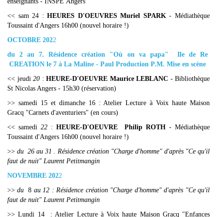
enseignants - INSPE Angers
<< sam 24 :
HEURES D'OEUVRES Muriel SPARK
- Médiathèque
Toussaint d'Angers 16h00 (nouvel horaire !)
OCTOBRE 202
2
du 2 au 7. Résidence création "Où on va papa" Ile de Re
CREATION le 7 à La Maline - Paul Production P.M. Mise en scène
<< jeudi
20
:
HEURE-D'OEUVRE Maurice LEBLANC
- Bibliothèque
St Nicolas Angers - 15h30 (réservation)
>> samedi 15 et dimanche 16 : Atelier Lecture à Voix haute Maison
Gracq "Carnets d'aventuriers" (en cours)
<< samedi
22
:
HEURE-D'OEUVRE Philip ROTH
- Médiathèque
Toussaint d'Angers 16h00 (nouvel horaire !)
>>
du
26 au 31 . Résidence création "Charge d'homme" d'après "Ce qu'il
faut de nuit" Laurent Petitmangin
NOVEMBRE 202
2
>>
du
8
au 1
2 : Résidence création "Charge d'homme" d'après "Ce qu'il
faut de nuit" Laurent Petitmangin
>> Lundi 14 : Atelier Lecture à Voix haute Maison Gracq "Enfances