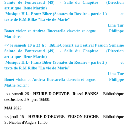
Sainte de Fontevraud (49) - Salle du Chapitre (Direction
artistique Rene Martin)
Musique H.I.- Franz Biber (Sonates du Rosaire - partie 1 ) et
texte de R.M.Rilke "La vie de Marie"
Lina Tur
Bonet
violon et
Andrea Buccarella
clavecin et orgue.
Philippe
Mathé
récitant
<< le samedi 19 à 23 h : BiblioConcert au Festival Passion Semaine
Sainte de Fontevraud (49) - Salle du Chapitre (Direction
artistique Rene Martin)
Musique H.I.- Franz Biber (Sonates du Rosaire - partie
2
) et
texte de R.M.Rilke "La vie de Marie"
Lina Tur
Bonet
violon et
Andrea Buccarella
clavecin et orgue.
Philippe
Mathé
récitant
<< samedi 26 :
HEURE-D'OEUVRE Russel BANKS
- Bibliothèque
des Justices d'Angers 16h00.
MAI 2025
<< jeudi 15 :
HEURE-D'OEUVRE FRISON-ROCHE
- Bibliothèque
St Nicolas d'Angers 15h30