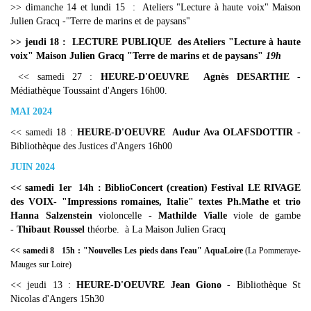
>> dimanche 14 et lundi 15 : Ateliers "Lecture à haute voix" Maison
Julien Gracq -"Terre de marins et de paysans"
>> jeudi 18 : LECTURE PUBLIQUE des Ateliers "Lecture à haute
voix" Maison Julien Gracq "Terre de marins et de paysans"
19h
<< samedi 27 :
HEURE-D'OEUVRE Agnès DESARTHE
-
Médiathèque Toussaint d'Angers 16h00.
MAI 2024
<< samedi 18 :
HEURE-D'OEUVRE Audur Ava OLAFSDOTTIR
-
Bibliothèque des Justices d'Angers 16h00
JUIN 2024
<< samedi 1er 14h : BiblioConcert (creation) Festival LE RIVAGE
des VOIX- "Impressions romaines, Italie" textes Ph.Mathe et trio
Hanna Salzenstein
violoncelle -
Mathilde Vialle
viole de gambe
-
Thibaut Roussel
théorbe. à La Maison Julien Gracq
<< samedi 8 15h : "Nouvelles Les pieds dans l'eau" AquaLoire
(La Pommeraye-
Mauges sur Loire)
<< jeudi 13 :
HEURE-D'OEUVRE Jean Giono
- Bibliothèque St
Nicolas d'Angers 15h30