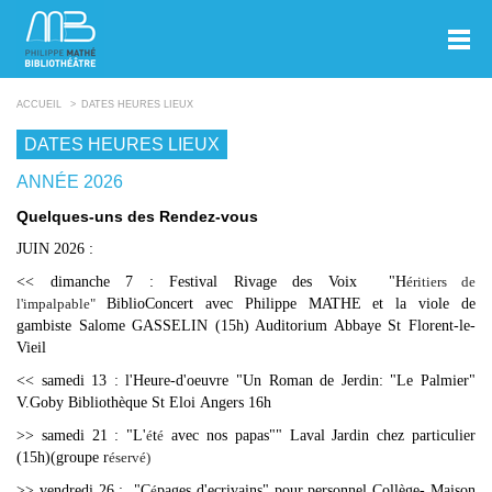
ACCUEIL
DATES HEURES LIEUX
DATES HEURES LIEUX
ANNÉE 2026
Quelques-uns des Rendez-vous
JUIN 2026 :
<< dimanche 7 : Festival Rivage des Voix "H
éritiers de
l'impalpable"
BiblioConcert avec Philippe MATHE et la viole de
gambiste Salome GASSELIN (15h) Auditorium Abbaye St Florent-le-
Vieil
<< samedi 13 : l'Heure-d'oeuvre "Un Roman de Jerdin: "Le Palmier"
V.Goby Bibliothèque St Eloi Angers 16h
>> samedi 21 : "L'
é
t
é
avec nos papas"" Laval Jardin chez particulier
(15h)(groupe r
éservé)
>> vendredi 26 : "C
é
pages d'ecrivains" pour personnel Collège- Maison