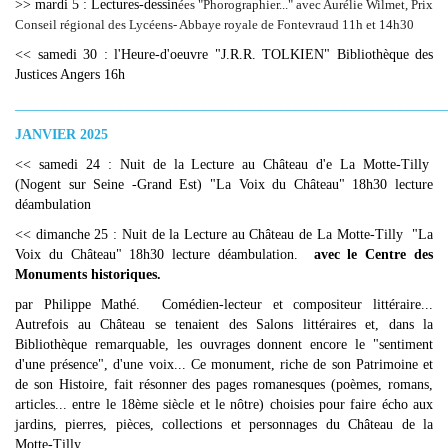
>> mardi 5 : Lectures-dessin
ées "Phorographier..." avec Aurélie Wilmet, Prix
Conseil régional des Lycéens- Abbaye royale de Fontevraud 11h et 14h30
<< samedi 30 : l'Heure-d'oeuvre "J.R.R. TOLKIEN" Bibliothèque des
Justices Angers 16h
_____________________________________________________________
JANVIER 2025
<< samedi 24 : Nuit de la Lecture au Château d'e La Motte-Tilly
(Nogent sur Seine -Grand Est) "La Voix du Château" 18h30 lecture
déambulation
<< dimanche 25 : Nuit de la Lecture au Château de La Motte-Tilly "La
Voix du Château" 18h30 lecture déambulation.
avec le Centre des
Monuments historiques.
par Philippe Mathé. Comédien-lecteur et compositeur littéraire...
Autrefois au Château se tenaient des Salons littéraires et, dans la
Bibliothèque remarquable, les ouvrages donnent encore le "sentiment
d'une présence", d'une voix... Ce monument, riche de son Patrimoine et
de son Histoire, fait résonner des pages romanesques (poèmes, romans,
articles... entre le 18ème siècle et le nôtre) choisies pour faire écho aux
jardins, pierres, pièces, collections et personnages du Château de la
Motte-Tilly.