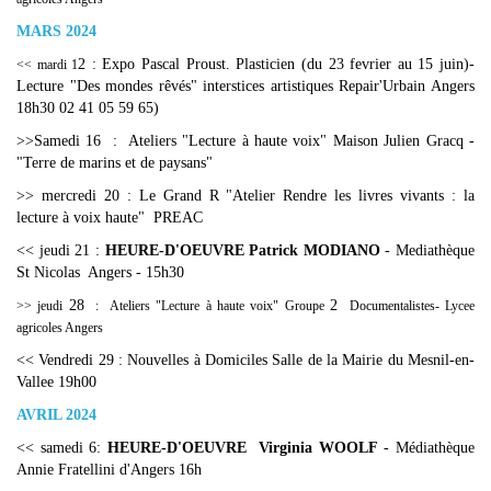
MARS 2024
2 : Expo Pascal Proust. Plasticien (du 23 fevrier au 15 juin)-
<< mardi 1
Lecture "Des mondes rêvés" interstices artistiques Repair'Urbain Angers
18h30 02 41 05 59 65)
>>Samedi 16 : Ateliers "Lecture à haute voix" Maison Julien Gracq -
"Terre de marins et de paysans"
>> mercredi 20 : Le Grand R "Atelier Rendre les livres vivants : la
lecture à voix haute" PREAC
<< jeudi 21 :
HEURE-D'OEUVRE Patrick MODIANO
- Mediathèque
St Nicolas Angers - 15h30
28
2
>> jeudi
: Ateliers "Lecture à haute voix" Groupe
Documentalistes- Lycee
agricoles Angers
<< Vendredi 29 : Nouvelles à Domiciles Salle de la Mairie du Mesnil-en-
Vallee 19h00
AVRIL 2024
<< samedi 6:
HEURE-D'OEUVRE Virginia WOOLF
- Médiathèque
Annie Fratellini d'Angers 16h