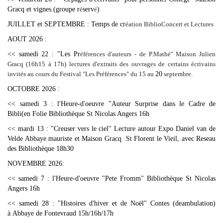
Gracq et vignes.(groupe r
é
serv
é
)
JUILLET et SEPTEMBRE : Temps de cr
éation BiblioConcert et Lectures
AOUT 2026 :
<< samedi 22 : "Les Pr
éférences d'auteurs - de P.Mathé" Maison Julien
Gracq (16h15 à 17h) lectures d'extraits des ouvrages de certains écrivains
invités au cours du Festival "Les Préférences" du 15 au
20
septembre.
OCTOBRE
2026
:
<< samedi 3 : l'Heure-d'oeuvre "Auteur Surprise dans le Cadre de
Bibli(en Folie Bibliothèque St Nicolas Angers 16h
<< mardi 13 : "Creuser vers le ciel" Lecture autour Expo Daniel van de
Velde Abbaye mauriste et Maison Gracq St Florent le Vieil, avec Reseau
des Bibliothèque 18h30
NOVEMBRE 2026:
<< samedi 7 : l'Heure-d'oeuvre "Pete Fromm" Bibliothèque St Nicolas
Angers 16h
<< samedi 28 : "Histoires d'hiver et de Noël" Contes (deambulation)
à Abbaye de Fontevraud 15h/16h/17h