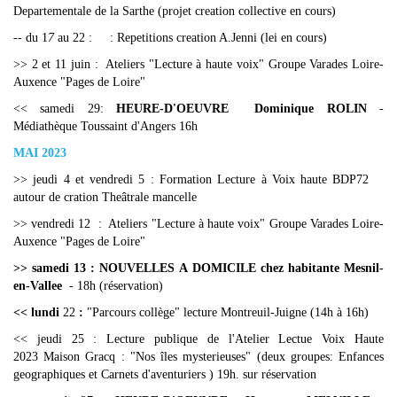
Departementale de la Sarthe (projet creation collective en cours)
-- du 1
7
au 22 : : Repetitions creation A.Jenni (lei en cours)
>> 2 et 11 juin : Ateliers "Lecture à haute voix" Groupe Varades Loire-
Auxence "Pages de Loire"
<< samedi 29:
HEURE-D'OEUVRE Dominique ROLIN
-
Médiathèque Toussaint d'Angers 16h
MAI 2023
>> jeudi 4 et vendredi 5 : Formation Lecture à Voix haute BDP72
autour de cration Theâtrale mancelle
>> vendredi 12 : Ateliers "Lecture à haute voix" Groupe Varades Loire-
Auxence "Pages de Loire"
>> samedi 13 : NOUVELLES A DOMICILE chez habitante Mesnil-
en-Vallee
- 18h (réservation)
<< lundi
22
:
"Parcours collège" lecture Montreuil-Juigne (14h à 16h)
<< jeudi 25 : Lecture publique de l'Atelier Lectue Voix Haute
2023 Maison Gracq : "Nos îles mysterieuses" (deux groupes: Enfances
geographiques et Carnets d'aventuriers ) 19h. sur réservation