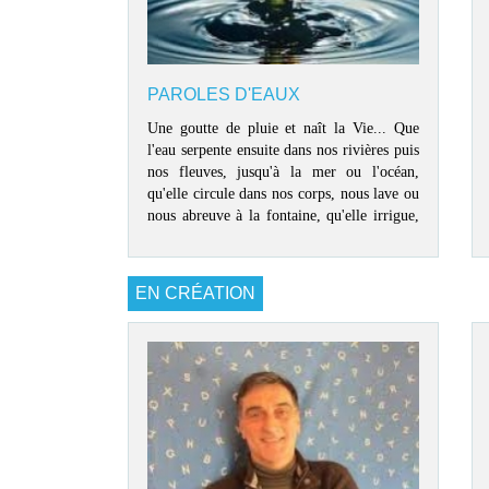
PAROLES D'EAUX
Une goutte de pluie et naît la Vie... Que
l'eau serpente ensuite dans nos rivières puis
nos fleuves, jusqu'à la mer ou l'océan,
qu'elle circule dans nos corps, nous lave ou
nous abreuve à la fontaine, qu'elle irrigue,
inonde ou manque dans nos forêts et nos
cultures ; elle est sans cesse et de tous temps
questionnée et racontée par les écrivains
EN CRÉATION
d'hier et d'aujourd'hui qui en font une
source majeure de nos belles histoires
humaines, réelles et légendaires... Venez
écouter quelques récits puisés dans les livres
pour partager cet élément vital pour l'avenir
de notre « planète Aqua ». Par Philippe
Mathé dans le cadre du projet « La quête de
l'eau d'ici ...et là» Compa, Frac, Mat,
Biblio'fil