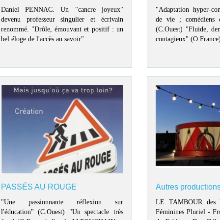
Daniel PENNAC. Un "cancre joyeux"
"Adaptation hyper-con
devenu professeur singulier et écrivain
de vie ; comédiens 
renommé. "Drôle, émouvant et positif : un
(C.Ouest) "Fluide, den
bel éloge de l'accès au savoir"
contagieux" (O.France
PASSÉS AU ROUGE
Autres production
"Une passionnante réflexion sur
LE TAMBOUR des Li
l'éducation" (C.Ouest) "Un spectacle très
Féminines Pluriel - Fr