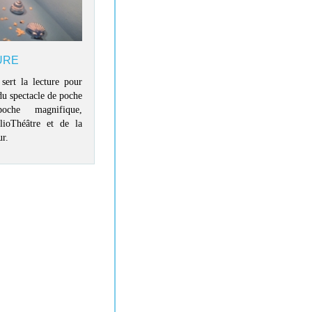
URE
ert la lecture pour
du spectacle de poche
che magnifique,
lioThéâtre et de la
ur.