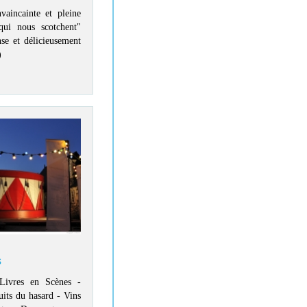
vaincainte et pleine
qui nous scotchent"
se et délicieusement
)
s
vres en Scènes -
uits du hasard - Vins