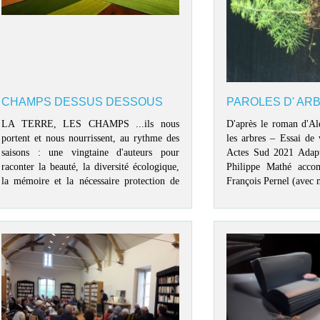
CHAMPS DESSUS DESSOUS
PAROLES D' AR
LA TERRE, LES CHAMPS ...ils nous
D'après le roman d'A
portent et nous nourrissent, au rythme des
les arbres – Essai d
saisons : une vingtaine d'auteurs pour
Actes Sud 2021 Adapta
raconter la beauté, la diversité écologique,
Philippe Mathé acco
la mémoire et la nécessaire protection de
François Pernel (avec m
cet espace commun et de ses paysans.
Ce RomanSpectacle e
projet « Assises de
Défenses de l'Environne
du Contrat naturel, pa
Vivants CRÉATION pro
avec L'AX : LitTer
Boucle de Loire