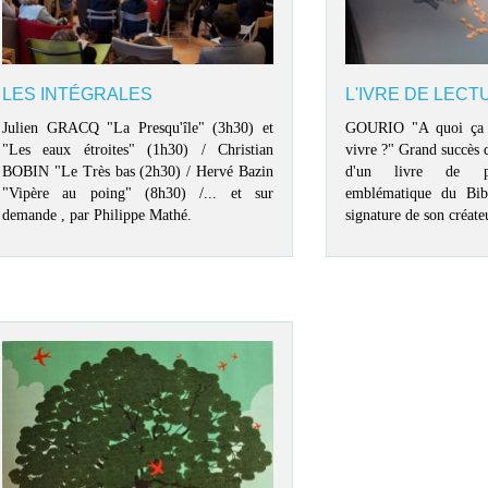
LES INTÉGRALES
L'IVRE DE LECT
Julien GRACQ "La Presqu'île" (3h30) et
GOURIO "A quoi ça s
"Les eaux étroites" (1h30) / Christian
vivre ?" Grand succès 
BOBIN "Le Très bas (2h30) / Hervé Bazin
d'un livre de po
"Vipère au poing" (8h30) /... et sur
emblématique du Bib
demande , par Philippe Mathé.
signature de son créate