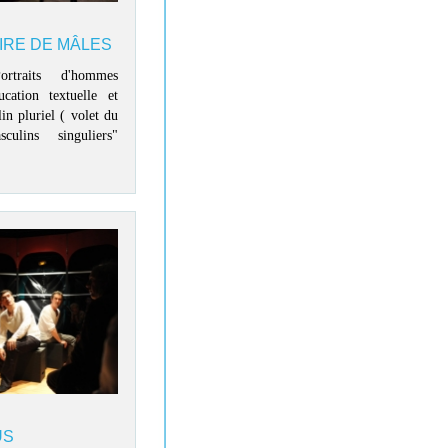
IRE DE MÂLES
ortraits d'hommes
ucation textuelle et
in pluriel ( volet du
culins singuliers"
US