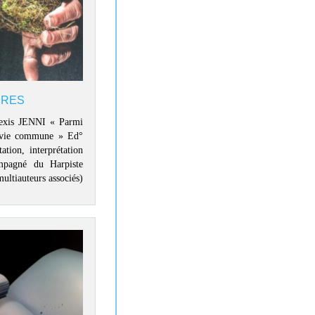
BRES
lexis JENNI « Parmi
e vie commune » Ed°
tion, interprétation
mpagné du Harpiste
ultiauteurs associés)
st un temps fort du
 LITTERR'NATURE » :
ment et illustrations
r Les voix des Livres
duite et développée
'Aires de jeuX en