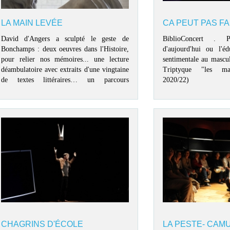
LA MAIN LEVÉE
CA PEUT PAS FA
David d'Angers a sculpté le geste de
BiblioConcert . P
Bonchamps : deux oeuvres dans l'Histoire,
d'aujourd'hui ou l'éd
pour relier nos mémoires... une lecture
sentimentale au mascul
déambulatoire avec extraits d'une vingtaine
Triptyque "les mas
de textes littéraires… un parcours
2020/22)
d'"impressions" dans les lieux-mêmes
vibrants hier et encore aujourd'hui.
CHAGRINS D'ÉCOLE
LA PESTE- CAM