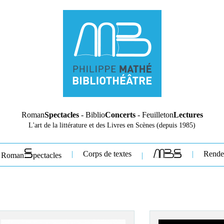
Roman
Spectacles
- Biblio
Concerts
- Feuilleton
Lectures
L'art de la littérature et des Livres en Scènes (depuis 1985)
Corps de textes
Rende
Roman
pectacles