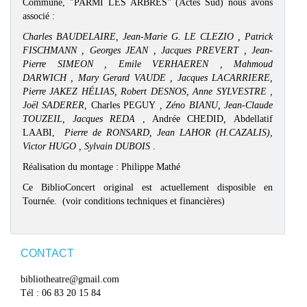
Commune, "PARMI LES ARBRES" (Actes Sud) nous avons
associé :
Charles BAUDELAIRE, Jean-Marie G. LE CLEZIO , Patrick
FISCHMANN ,
Georges JEAN ,
Jacques PREVERT
, Jean-
Pierre SIMEON
,
Emile VERHAEREN
, Mahmoud
DARWICH
,
Mary Gerard VAUDE
,
Jacques LACARRIERE,
Pierre JAKEZ HÉLIAS,
Robert DESNOS, Anne SYLVESTRE
,
Joël SADERER,
Charles PEGUY
,
Zéno BIANU, Jean-Claude
TOUZEIL, Jacques REDA
, Andrée CHEDID
,
Abdellatif
LAABI,
Pierre de RONSARD,
Jean LAHOR (H.CAZALIS),
Victor HUGO , Sylvain DUBOIS
.
Réalisation du montage : Philippe Mathé
Ce BiblioConcert original est actuellement disposible en
Tournée. (voir conditions techniques et financières)
CONTACT
bibliotheatre@gmail.com
Tél : 06 83 20 15 84